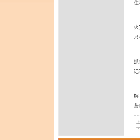
住
火
只
抓
记
解
营
上
下