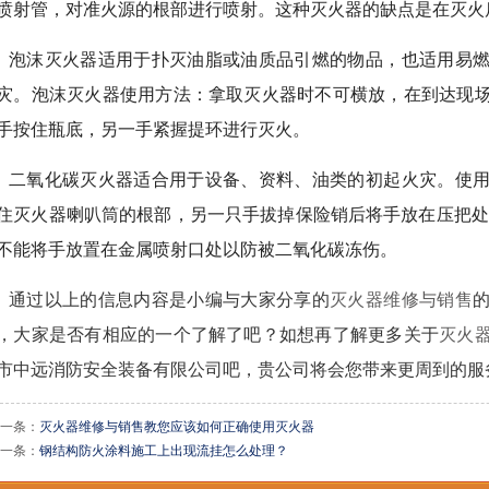
喷射管，对准火源的根部进行喷射。这种灭火器的缺点是在灭火
泡沫灭火器适用于扑灭油脂或油质品引燃的物品，也适用易
灾。泡沫灭火器使用方法：拿取灭火器时不可横放，在到达现
手按住瓶底，另一手紧握提环进行灭火。
二氧化碳灭火器适合用于设备、资料、油类的初起火灾。使
住灭火器喇叭筒的根部，另一只手拔掉保险销后将手放在压把处，
不能将手放置在金属喷射口处以防被二氧化碳冻伤。
通过以上的信息内容是小编与大家分享的
灭火器维修与销售
，大家是否有相应的一个了解了吧？如想再了解更多关于
灭火
市中远消防安全装备有限公司
吧，贵公司将会您带来更周到的服
一条：
灭火器维修与销售教您应该如何正确使用灭火器
一条：
钢结构防火涂料施工上出现流挂怎么处理？